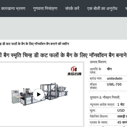
कारखाना भ्रमण
गुणवत्ता नियंत्रण
संपर्क करें
एक बोली का अनुरोध
चिन्ह डी कट फलों के बैग के लिए नॉनवॉवन बैग बनाने की मशीन
डी बैग स्मृति चिन्ह डी कट फलों के बैग के लिए नॉनवॉवन बैग बना
उत्पाद विवरण:
उत्पत्ति के
चीन
प्लेस:
ब्रांड नाम:
unitedwin
मॉडल
UWL-700
संख्या:
भुगतान & नौवहन नियमों:
न्यूनतम आदेश मात्रा:
1 सेट
मूल्य:
USD
पैकेजिंग विवरण:
लकड़ी क
प्रसव के समय:
45 कार्