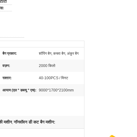
टी/टी
ाह:
बैग प्रकार:
शॉपिंग बैग, कचरा बैग, अंकुर बैग
वज़न:
2000 किलो
रफ़्तार:
40-100PCS / मिनट
आयाम (एल * डब्ल्यू * एच):
9000*1700*2100mm
 की मशीन
नॉनवॉवन डी कट बैग मशीन:
,