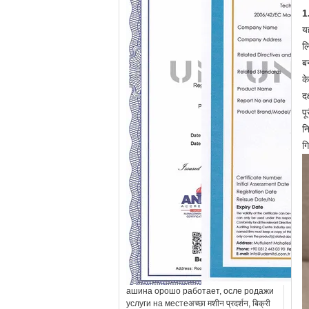
1
य
ल
ब
क
द
प
न
ग
ашина орошо работает, осле родажи
услуги на местеअच्छा मशीन प्रदर्शन, बिक्री