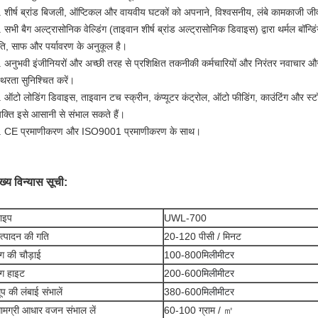
. शीर्ष ब्रांड बिजली, ऑप्टिकल और वायवीय घटकों को अपनाने, विश्वसनीय, लंबे कामकाजी
 सभी बैग अल्ट्रासोनिक वेल्डिंग (ताइवान शीर्ष ब्रांड अल्ट्रासोनिक डिवाइस) द्वारा थर्मल बॉन्ड
ति, साफ और पर्यावरण के अनुकूल है।
. अनुभवी इंजीनियरों और अच्छी तरह से प्रशिक्षित तकनीकी कर्मचारियों और निरंतर नवाचार और
थिरता सुनिश्चित करें।
. ऑटो लोडिंग डिवाइस, ताइवान टच स्क्रीन, कंप्यूटर कंट्रोल, ऑटो फीडिंग, काउंटिंग और स्टॉ
्यक्ति इसे आसानी से संभाल सकते हैं।
. CE प्रमाणीकरण और ISO9001 प्रमाणीकरण के साथ।
ुख्य विन्यास सूची:
ाइप
UWL-700
त्पादन की गति
20-120 पीसी / मिनट
ैग की चौड़ाई
100-800
मिलीमीटर
ैग हाइट
200-600
मिलीमीटर
ूप की लंबाई संभालें
380-600
मिलीमीटर
ामग्री आधार वजन संभाल लें
60-100 ग्राम / ㎡