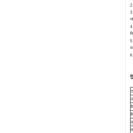
2
3.
ग
4
स्
5
व
6
म
ट
उ
ब
ब
ल
स