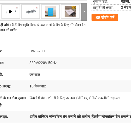
भुगतान शर्तें:
एल/सी, 
आपूर्ति की क्षमता:
3 सेट म
संपर्क करें
ड़ी छवि :
कैंडी बैग स्मृति चिन्ह डी कट फलों के बैग के लिए नॉनवॉवन बैग
नाने की मशीन
प:
UWL-700
टेज:
380V/220V 50Hz
टी:
एक साल
 (डब्ल्यू):
10 किलोवाट
री के बाद सेवा प्रदान
विदेशों में सेवा मशीनरी के लिए उपलब्ध इंजीनियर, वीडियो तकनीकी सहायता
ई:
थर्मल बॉन्डिंग नॉनवॉवन बैग बनाने की मशीन
हैंडबैग नॉनवॉवन बैग बनाने
 लाइट:
,