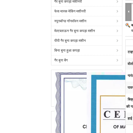
गैर बुना कपड़ा मशीनरी
फेस मास्क मेकिंग मशीनरी
स्पूनबॉन्ड नॉनवॉवन मशीन
ब
ब
मेल्टब्लाऊन गैर बुना कपड़ा मशीन
पीपी गैर बुना कपड़ा मशीन
बिना बुना हुआ कपड़ा
टाइ
गैर बुना बैग
वोल्
गारं
पावर
बिक्
की ग
हाई