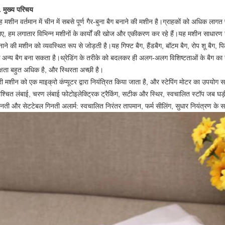
. मुख्य परिचय
ह मशीन वर्तमान में चीन में सबसे पूर्ण गैर-बुना बैग बनाने की मशीन है।ग्राहकों को अधिक लागत
िए, हम लगातार विभिन्न मशीनों के कार्यों की खोज और एकीकरण कर रहे हैं।यह मशीन साधारण गै
नाने की मशीन को व्यवस्थित रूप से जोड़ती है।यह गिफ्ट बैग, हैंडबैग, बॉटम बैग, रोप शू बैग, पि
े अन्य बैग बना सकता है।थ्रेडिंग के तरीके को बदलकर ही अलग-अलग विशिष्टताओं के बैग क
क्षता बहुत अधिक है, और स्थिरता अच्छी है।
ूरी मशीन को एक माइक्रो कंप्यूटर द्वारा नियंत्रित किया जाता है, और स्टेपिंग मोटर का उपयोग
िश्चित लंबाई, चरण लंबाई फोटोइलेक्ट्रिक ट्रैकिंग, सटीक और स्थिर, स्वचालित स्टॉप जब घड़ी
िनती और सेटटेबल गिनती अलार्म: स्वचालित निरंतर तापमान, फर्म सीलिंग, सुधार नियंत्रण के 