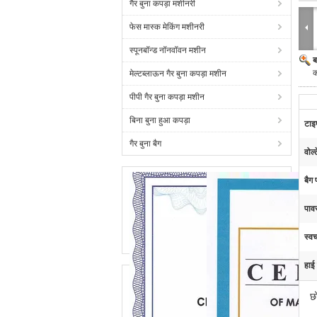
गैर बुना कपड़ा मशीनरी
फेस मास्क मेकिंग मशीनरी
स्पूनबॉन्ड नॉनवॉवन मशीन
ब
क
मेल्टब्लाऊन गैर बुना कपड़ा मशीन
पीपी गैर बुना कपड़ा मशीन
बिना बुना हुआ कपड़ा
टाइ
गैर बुना बैग
वोल्
बैग 
पावर
स्वच
हाई
छ