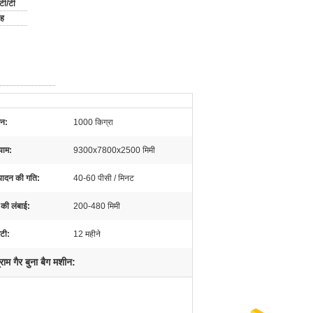
टी/टी
ाह
़न:
1000 किग्रा
ाम:
9300x7800x2500 मिमी
्पादन की गति:
40-60 पीसी / मिनट
 की लंबाई:
200-480 मिमी
ंटी:
12 महीने
ाम गैर बुना बैग मशीन: