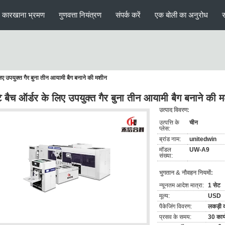
कारखाना भ्रमण
गुणवत्ता नियंत्रण
संपर्क करें
एक बोली का अनुरोध
लिए उपयुक्त गैर बुना तीन आयामी बैग बनाने की मशीन
े बैच ऑर्डर के लिए उपयुक्त गैर बुना तीन आयामी बैग बनाने की 
उत्पाद विवरण:
उत्पत्ति के
चीन
प्लेस:
ब्रांड नाम:
unitedwin
मॉडल
UW-A9
संख्या:
भुगतान & नौवहन नियमों:
न्यूनतम आदेश मात्रा:
1 सेट
मूल्य:
USD
पैकेजिंग विवरण:
लकड़ी क
प्रसव के समय:
30 कार्