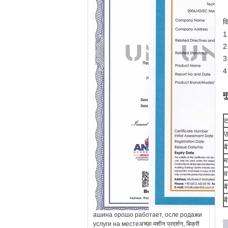
वि
1
2
3
4
म
ट
उ
ब
म
व
ब
ब
ашина орошо работает, осле родажи
услуги на местеअच्छा मशीन प्रदर्शन, बिक्री