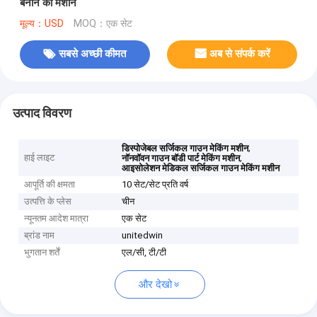
बनाने की मशीन
मूल्य：USD
MOQ：एक सेट
सबसे अच्छी कीमत
अब से संपर्क करें
उत्पाद विवरण
,
डिस्पोजेबल सर्जिकल गाउन मेकिंग मशीन
हाई लाइट
,
नॉनवॉवन गाउन बॉडी पार्ट मेकिंग मशीन
आइसोलेशन मेडिकल सर्जिकल गाउन मेकिंग मशीन
आपूर्ति की क्षमता
10 सेट/सेट प्रति वर्ष
उत्पत्ति के प्लेस
चीन
न्यूनतम आदेश मात्रा
एक सेट
ब्रांड नाम
unitedwin
भुगतान शर्तें
एल/सी, टी/टी
और देखो