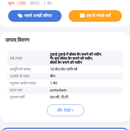
मूल्य：USD
MOQ：1 सेट
सबसे अच्छी कीमत
अब से संपर्क करें
उत्पाद विवरण
,
टुकड़े टुकड़े में बॉक्स बैग बनाने की मशीन
हाई लाइट
,
गैर बुना बॉक्स बैग बनाने की मशीन
बॉक्स बैग बनाने की मशीन
आपूर्ति की क्षमता
10 सेट/सेट प्रति वर्ष
उत्पत्ति के प्लेस
चीन
न्यूनतम आदेश मात्रा
1 सेट
ब्रांड नाम
unitedwin
भुगतान शर्तें
एल/सी, टी/टी
और देखो