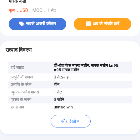
मास्क बॉडी
मूल्य：USD
MOQ：1 सेट
सबसे अच्छी कीमत
अब से संपर्क करें
उत्पाद विवरण
,
,
डी-टेक फेस मास्क मशीन
मास्क मशीन kn95
हाई लाइट
n95 मास्क मशीन
आपूर्ति की क्षमता
3 सेट/माह
उत्पत्ति के प्लेस
चीन
न्यूनतम आदेश मात्रा
1 सेट
प्रसव के समय
3 महीने
ब्रांड नाम
united win
और देखो