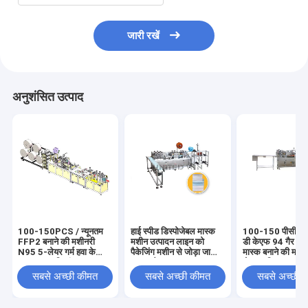
जारी रखें
अनुशंसित उत्पाद
100-150PCS / न्यूनतम
हाई स्पीड डिस्पोजेबल मास्क
100-150 पीसी / म
FFP2 बनाने की मशीनरी
मशीन उत्पादन लाइन को
डी केएफ 94 गैर बुन
N95 5-लेयर गर्म हवा के
पैकेजिंग मशीन से जोड़ा जा
मास्क बनाने की मशीन
साथ कपास निस्पंदन दक्षता
सकता है
से स्वचालित
सबसे अच्छी कीमत
सबसे अच्छी कीमत
सबसे अच्छी 