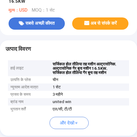
16.5KW
मूल्य：USD
MOQ：1 सेट
सबसे अच्छी कीमत
अब से संपर्क करें
उत्पाद विवरण
,
सर्जिकल होल तौलिया तह मशीन अल्ट्रासोनिक
हाई लाइट
,
अल्ट्रासोनिक गैर बुना मशीन 16.5KW
सर्जिकल होल तौलिया गैर बुना तह मशीन
उत्पत्ति के प्लेस
चीन
न्यूनतम आदेश मात्रा
1 सेट
प्रसव के समय
3 महीने
ब्रांड नाम
united win
भुगतान शर्तें
एल/सी, टी/टी
और देखो